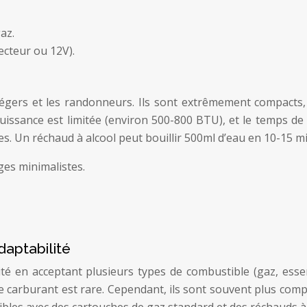
az.
ecteur ou 12V).
égers et les randonneurs. Ils sont extrêmement compacts, l
puissance est limitée (environ 500-800 BTU), et le temps de
. Un réchaud à alcool peut bouillir 500ml d’eau en 10-15 m
ges minimalistes.
daptabilité
té en acceptant plusieurs types de combustible (gaz, essen
carburant est rare. Cependant, ils sont souvent plus complexe
bles avec des cartouches de gaz standard et des réchauds à