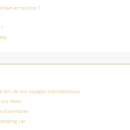
ietnam en scooter ?
 ?
lité
té lors de vos voyages internationaux
 vos rêves
e d’aventures
 camping-car