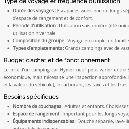
Type de voyage et fréquence d’utilisation
Durée des voyages :
Escapades week-end ou longs séjo
d’espace de rangement et de confort.
Période d’utilisation :
Utilisation saisonnière (été uni
utilisation hivernale.
Composition du groupe :
Voyage en couple, en famille
Types d’emplacements :
Grands campings avec de vast
Budget d’achat et de fonctionnement
Le prix d’un camping-car Hymer neuf peut varier entre 5
économique, mais nécessite une inspection approfondie. P
et la valeur du véhicule), le carburant, les taxes et les f
Besoins spécifiques
Nombre de couchages :
Adultes et enfants. Choisisse
Espace de rangement :
Important pour les longs voya
Équipements indispensables :
Douche séparée, lave-lin
votre style de voyage.