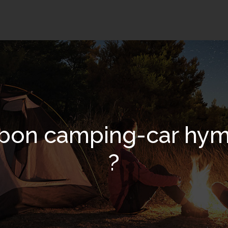
bon camping-car hyme
?