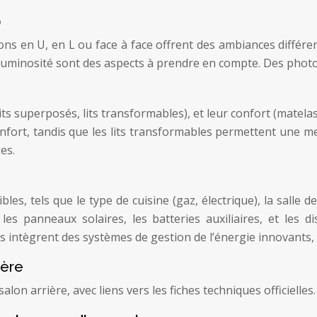
)
ons en U, en L ou face à face offrent des ambiances différent
la luminosité sont des aspects à prendre en compte. Des pho
 lits superposés, lits transformables), et leur confort (mate
confort, tandis que les lits transformables permettent une me
es.
es, tels que le type de cuisine (gaz, électrique), la salle d
n, les panneaux solaires, les batteries auxiliaires, et les
s intègrent des systèmes de gestion de l’énergie innovants
ière
on arrière, avec liens vers les fiches techniques officielles.