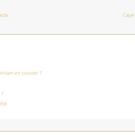
acte
Cape 
ietnam en scooter ?
 ?
lité