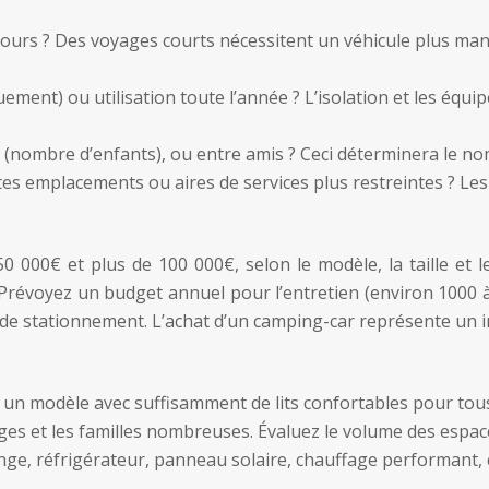
urs ? Des voyages courts nécessitent un véhicule plus mani
quement) ou utilisation toute l’année ? L’isolation et les éq
 (nombre d’enfants), ou entre amis ? Ceci déterminera le no
es emplacements ou aires de services plus restreintes ? Les
0 000€ et plus de 100 000€, selon le modèle, la taille et 
révoyez un budget annuel pour l’entretien (environ 1000 à
rais de stationnement. L’achat d’un camping-car représente u
z un modèle avec suffisamment de lits confortables pour tou
ges et les familles nombreuses. Évaluez le volume des espa
ge, réfrigérateur, panneau solaire, chauffage performant, cl