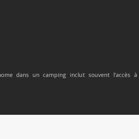
ome dans un camping inclut souvent l’accès à to
Vacances au camping, entre convivialité et simplicité
Plan du site