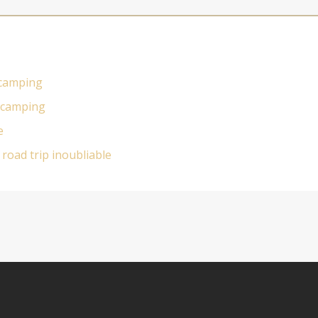
e camping
e camping
e
 road trip inoubliable