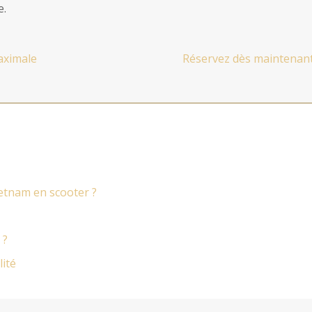
e.
aximale
Réservez dès maintenant 
ietnam en scooter ?
 ?
lité