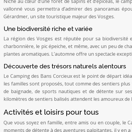
Niché au cœur d’une forêt de sapins et d’épicéas, le camp
vallonné vous permettra d’admirer des panoramas épou
Gérardmer, un site touristique majeur des Vosges.
Une biodiversité riche et variée
La région des Vosges est réputée pour sa biodiversité 
charbonnière, le pic épeiche, et même, avec un peu de cha
plantes aromatiques. L’automne offre un spectacle except
Découverte des trésors naturels alentours
Le Camping des Bans Corcieux est le point de départ idéal
les familles sont proposés, tout comme des sentiers plus
de baignade, de sports nautiques et de détente sur ses 
kilomètres de sentiers balisés attendent les amoureux de 
Activités et loisirs pour tous
Que vous soyez en famille, entre amis ou en couple, le C
moments de détente à des aventures palpitantes, il y en a 