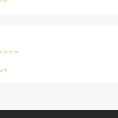
lité
 du monde
ages