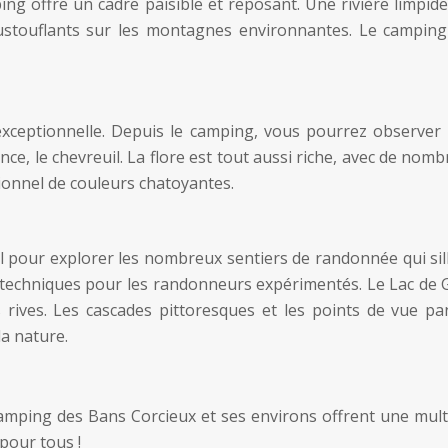
ing offre un cadre paisible et reposant. Une rivière limpide
stouflants sur les montagnes environnantes. Le camping 
exceptionnelle. Depuis le camping, vous pourrez observer 
nce, le chevreuil. La flore est tout aussi riche, avec de no
ionnel de couleurs chatoyantes.
 pour explorer les nombreux sentiers de randonnée qui sill
 techniques pour les randonneurs expérimentés. Le Lac de Gé
rives. Les cascades pittoresques et les points de vue pan
la nature.
amping des Bans Corcieux et ses environs offrent une multit
pour tous !